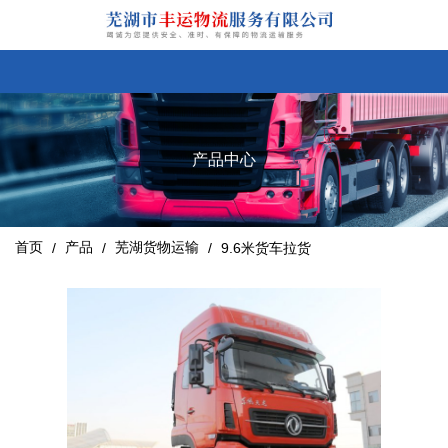
产品中心
首页
产品
芜湖货物运输
/
/
/
9.6米货车拉货